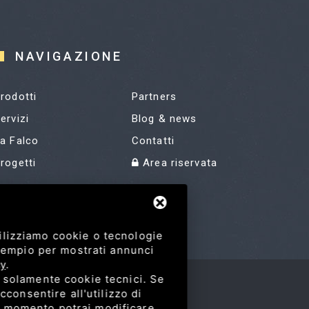
NAVIGAZIONE
rodotti
Partners
ervizi
Blog & news
a Falco
Contatti
rogetti
Area riservata
ilizziamo cookie o tecnologie
esempio per mostrati annunci
cy
.
i solamente cookie tecnici. Se
cconsentire all'utilizzo di
asi momento potrai modificare