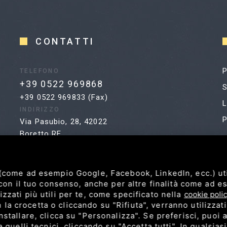
CONTATTI
P
TELEFONO
+39 0522 969868
S
+39 0522 969833 (Fax)
L
INDIRIZZO
P
Via Pasubio, 28, 42022
Boretto RE
 (come ad esempio Google, Facebook, LinkedIn, ecc.) ut
, con il tuo consenso, anche per altre finalità come ad 
zzati più utili per te, come specificato nella
cookie poli
a crocetta o cliccando su "Rifiuta", verranno utilizzat
stallare, clicca su "Personalizza". Se preferisci, puoi a
P.IVA 02183000351 /
Privacy
/
Sitemap
da quelli tecnici, cliccando su "Accetta tutti". In qualsi