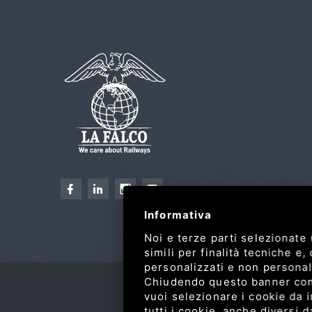
Informativa
Noi e terze parti selezionate
simili per finalità tecniche e
personalizzati e non personali
Chiudendo questo banner con l
vuoi selezionare i cookie da in
tutti i cookie, anche diversi 