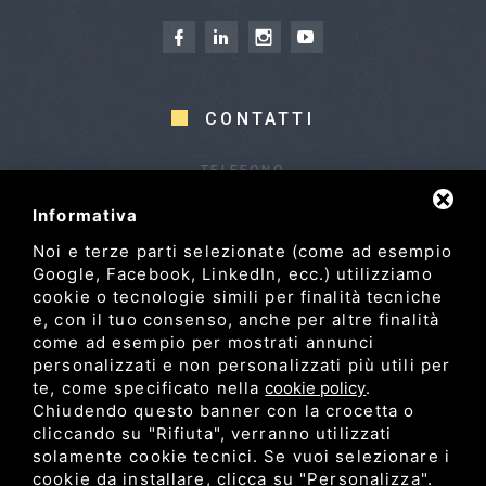
CONTATTI
TELEFONO
+39 0522 969868
Informativa
+39 0522 969833 (Fax)
Noi e terze parti selezionate (come ad esempio
INDIRIZZO
Google, Facebook, LinkedIn, ecc.) utilizziamo
Via Pasubio, 28, 42022
cookie o tecnologie simili per finalità tecniche
Boretto RE
e, con il tuo consenso, anche per altre finalità
come ad esempio per mostrati annunci
personalizzati e non personalizzati più utili per
NAVIGAZIONE
te, come specificato nella
cookie policy
.
Chiudendo questo banner con la crocetta o
cliccando su "Rifiuta", verranno utilizzati
Prodotti
Servizi
La Falco
Progetti
Partners
solamente cookie tecnici. Se vuoi selezionare i
Blog & news
Contatti
Area riservata
cookie da installare, clicca su "Personalizza".