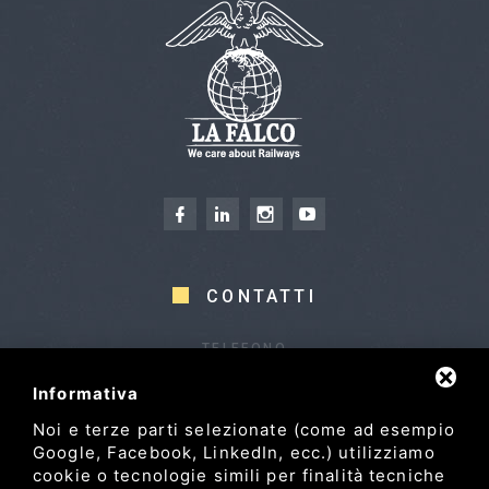
CONTATTI
TELEFONO
+39 0522 969868
Informativa
+39 0522 969833 (Fax)
Noi e terze parti selezionate (come ad esempio
INDIRIZZO
Google, Facebook, LinkedIn, ecc.) utilizziamo
Via Pasubio, 28, 42022
cookie o tecnologie simili per finalità tecniche
Boretto RE