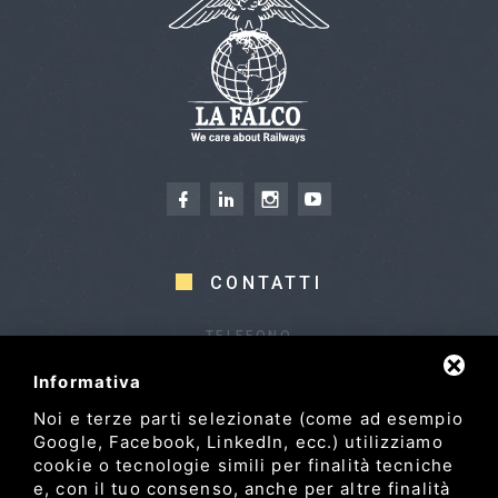
CONTATTI
TELEFONO
+39 0522 969868
Informativa
+39 0522 969833 (Fax)
Noi e terze parti selezionate (come ad esempio
INDIRIZZO
Google, Facebook, LinkedIn, ecc.) utilizziamo
Via Pasubio, 28, 42022
cookie o tecnologie simili per finalità tecniche
Boretto RE
e, con il tuo consenso, anche per altre finalità