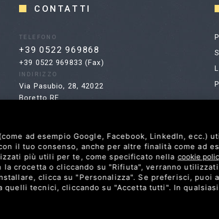
CONTATTI
P
TELEFONO
+39 0522 969868
S
+39 0522 969833 (Fax)
L
INDIRIZZO
P
Via Pasubio, 28, 42022
Boretto RE
 (come ad esempio Google, Facebook, LinkedIn, ecc.) ut
, con il tuo consenso, anche per altre finalità come ad 
zzati più utili per te, come specificato nella
cookie poli
a crocetta o cliccando su "Rifiuta", verranno utilizzat
stallare, clicca su "Personalizza". Se preferisci, puoi a
P.IVA 02183000351 /
Privacy
/
Sitemap
da quelli tecnici, cliccando su "Accetta tutti". In qualsi