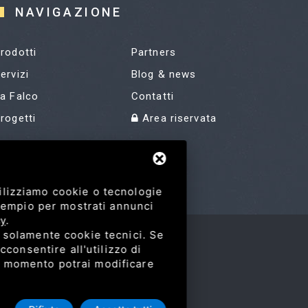
NAVIGAZIONE
rodotti
Partners
ervizi
Blog & news
a Falco
Contatti
rogetti
Area riservata
ilizziamo cookie o tecnologie
esempio per mostrati annunci
cy
.
i solamente cookie tecnici. Se
cconsentire all'utilizzo di
asi momento potrai modificare